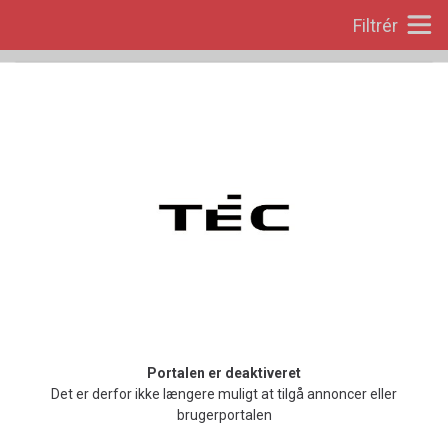
Filtrér
Indryk annonce
Du kan her indrykke en annonce på jobportalen
Indryk annonce
Sortering:
Sidst opdateret
0
resultater
Portalen er deaktiveret
Det er derfor ikke længere muligt at tilgå annoncer eller
brugerportalen